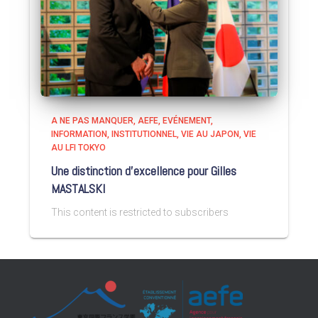
A NE PAS MANQUER
AEFE
EVÉNEMENT
INFORMATION
INSTITUTIONNEL
VIE AU JAPON
VIE
AU LFI TOKYO
Une distinction d’excellence pour Gilles
MASTALSKI
This content is restricted to subscribers