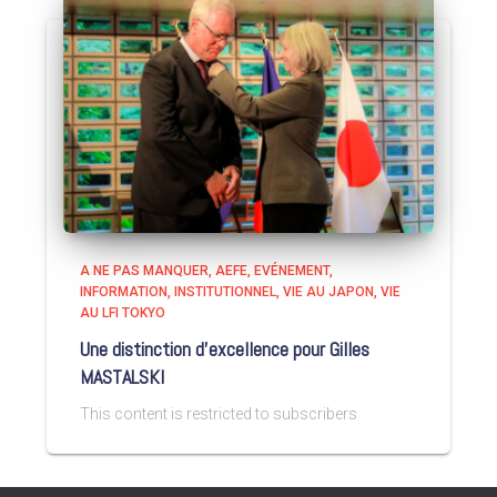
A NE PAS MANQUER
AEFE
EVÉNEMENT
INFORMATION
INSTITUTIONNEL
VIE AU JAPON
VIE
AU LFI TOKYO
Une distinction d’excellence pour Gilles
MASTALSKI
This content is restricted to subscribers