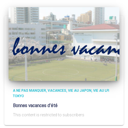
A NE PAS MANQUER
VACANCES
VIE AU JAPON
VIE AU LFI
TOKYO
Bonnes vacances d’été
This content is restricted to subscribers