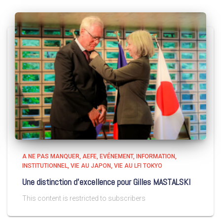
A NE PAS MANQUER
AEFE
EVÉNEMENT
INFORMATION
INSTITUTIONNEL
VIE AU JAPON
VIE AU LFI TOKYO
Une distinction d’excellence pour Gilles MASTALSKI
This content is restricted to subscribers