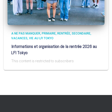
A NE PAS MANQUER
PRIMAIRE
RENTRÉE
SECONDAIRE
VACANCES
VIE AU LFI TOKYO
Informations et organisation de la rentrée 2026 au
LFI Tokyo
This content is restricted to subscribers