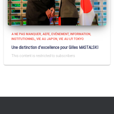
A NE PAS MANQUER
AEFE
EVÉNEMENT
INFORMATION
INSTITUTIONNEL
VIE AU JAPON
VIE AU LFI TOKYO
Une distinction d’excellence pour Gilles MASTALSKI
This content is restricted to subscribers