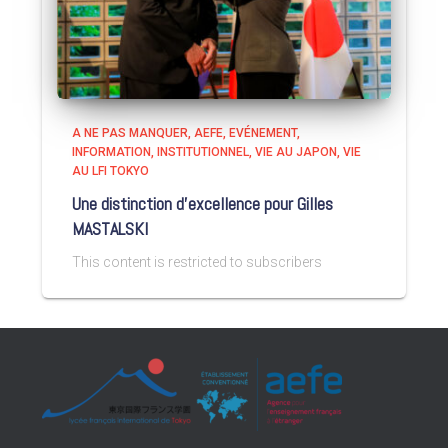
A NE PAS MANQUER
AEFE
EVÉNEMENT
INFORMATION
INSTITUTIONNEL
VIE AU JAPON
VIE
AU LFI TOKYO
Une distinction d’excellence pour Gilles
MASTALSKI
This content is restricted to subscribers