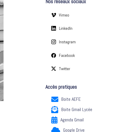
Nos réseaux sociaux
e
s
Vimeo
LinkedIn
Instagram
Facebook
Twitter
Accès pratiques
Boite AEFE
Boite Gmail Lycée
Agenda Gmail
Google Drive