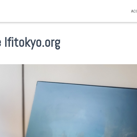
AC
 lfitokyo.org