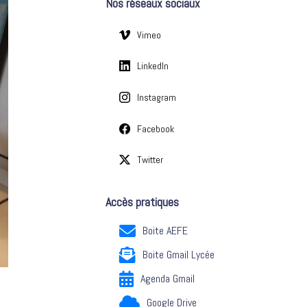
Nos réseaux sociaux
e
s
Vimeo
LinkedIn
Instagram
Facebook
Twitter
Accès pratiques
Boite AEFE
Boite Gmail Lycée
Agenda Gmail
Google Drive