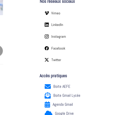
Nos réseaux sociaux
e
s
Vimeo
LinkedIn
Instagram
Facebook
Twitter
Accès pratiques
Boite AEFE
Boite Gmail Lycée
Agenda Gmail
Google Drive