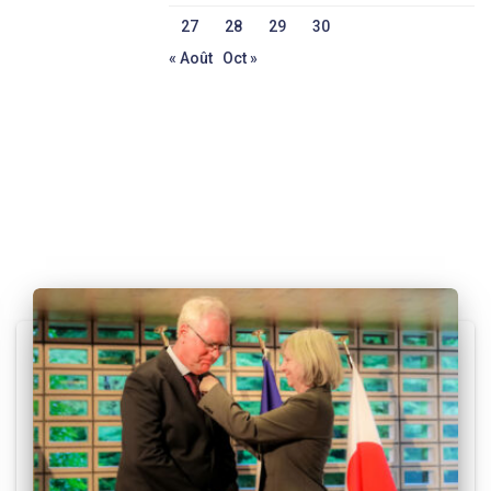
27
28
29
30
« Août
Oct »