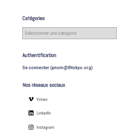
h
e
Catégories
r
c
C
h
a
e
t
r
é
Authentification
g
:
o
Se connecter (pnom@lfitokyo.org)
r
i
Nos réseaux sociaux
e
s
Vimeo
LinkedIn
Instagram