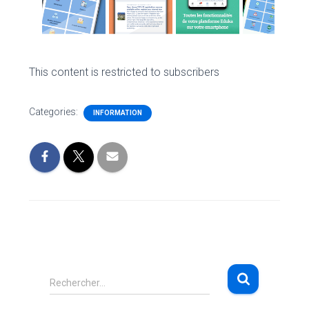
This content is restricted to subscribers
Categories:
INFORMATION
R
Rechercher…
e
c