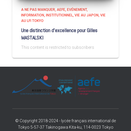
A NE PAS MANQUER
AEFE
EVÉNEMENT
INFORMATION
INSTITUTIONNEL
VIE AU JAPON
VIE
AU LFI TOKYO
Une distinction d’excellence pour Gilles
MASTALSKI
This content is restricted to subscribers
© Copyright 2018-2024 - lycée français international de
Tokyo 5-57-37 Takinogawa Kita-ku, 114-0023 Tokyo