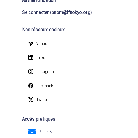
g
:
o
Se connecter (pnom@lfitokyo.org)
r
i
Nos réseaux sociaux
e
s
Vimeo
LinkedIn
Instagram
Facebook
Twitter
Accès pratiques
Boite AEFE