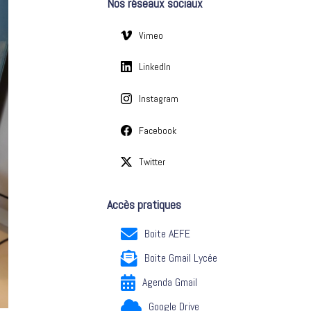
Nos réseaux sociaux
e
s
Vimeo
LinkedIn
Instagram
Facebook
Twitter
Accès pratiques
Boite AEFE
Boite Gmail Lycée
Agenda Gmail
Google Drive