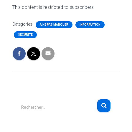
This content is restricted to subscribers
Categories:
A NE PAS MANQUER
INFORMATION
SÉCURITÉ
R
Rechercher…
e
c
h
e