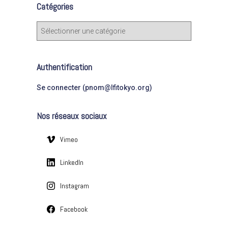
Catégories
r
c
C
h
a
e
t
r
é
Authentification
g
:
o
Se connecter (pnom@lfitokyo.org)
r
i
Nos réseaux sociaux
e
s
Vimeo
LinkedIn
Instagram
Facebook