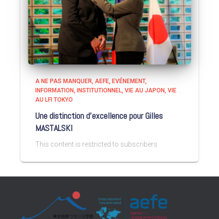
A NE PAS MANQUER
AEFE
EVÉNEMENT
INFORMATION
INSTITUTIONNEL
VIE AU JAPON
VIE
AU LFI TOKYO
Une distinction d’excellence pour Gilles
MASTALSKI
This content is restricted to subscribers