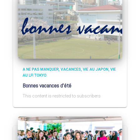
A NE PAS MANQUER
VACANCES
VIE AU JAPON
VIE
AU LFI TOKYO
Bonnes vacances d’été
This content is restricted to subscribers