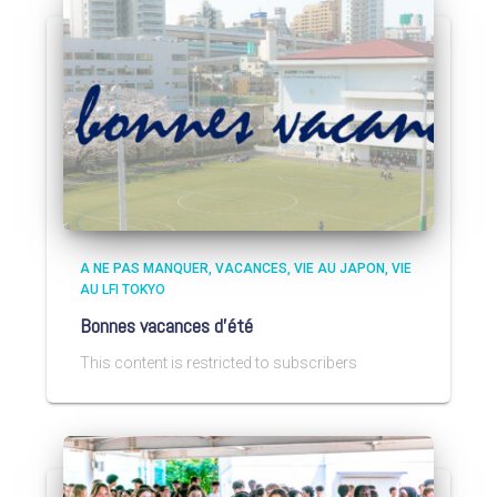
A NE PAS MANQUER
VACANCES
VIE AU JAPON
VIE
AU LFI TOKYO
Bonnes vacances d’été
This content is restricted to subscribers