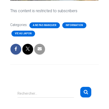
This content is restricted to subscribers
Categories:
A NE PAS MANQUER
INFORMATION
VIE AU JAPON
R
Rechercher…
e
c
h