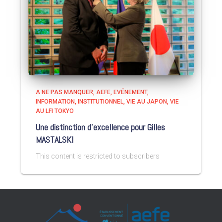
A NE PAS MANQUER
AEFE
EVÉNEMENT
INFORMATION
INSTITUTIONNEL
VIE AU JAPON
VIE
AU LFI TOKYO
Une distinction d’excellence pour Gilles
MASTALSKI
This content is restricted to subscribers