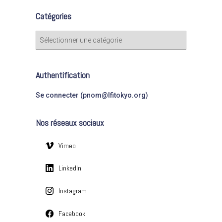
e
Catégories
r
c
C
h
a
e
t
r
é
Authentification
g
:
o
Se connecter (pnom@lfitokyo.org)
r
i
Nos réseaux sociaux
e
s
Vimeo
LinkedIn
Instagram
Facebook