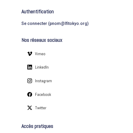
t
r
é
Authentification
g
:
o
Se connecter (pnom@lfitokyo.org)
r
i
Nos réseaux sociaux
e
s
Vimeo
LinkedIn
Instagram
Facebook
Twitter
Accès pratiques