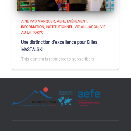
A NE PAS MANQUER
AEFE
EVÉNEMENT
INFORMATION
INSTITUTIONNEL
VIE AU JAPON
VIE
AU LFI TOKYO
Une distinction d’excellence pour Gilles
MASTALSKI
This content is restricted to subscribers