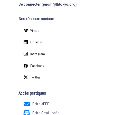
o
Se connecter (pnom@lfitokyo.org)
r
i
Nos réseaux sociaux
e
s
Vimeo
LinkedIn
Instagram
Facebook
Twitter
Accès pratiques
Boite AEFE
Boite Gmail Lycée