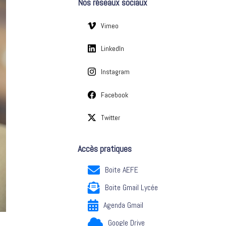
Nos réseaux sociaux
e
s
Vimeo
LinkedIn
Instagram
Facebook
Twitter
Accès pratiques
Boite AEFE
Boite Gmail Lycée
Agenda Gmail
Google Drive