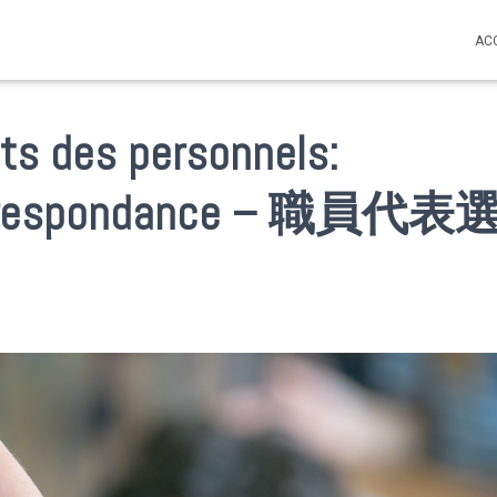
AC
ts des personnels:
 correspondance – 職員代表