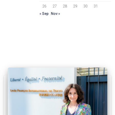
26
27
28
29
30
31
« Sep
Nov »