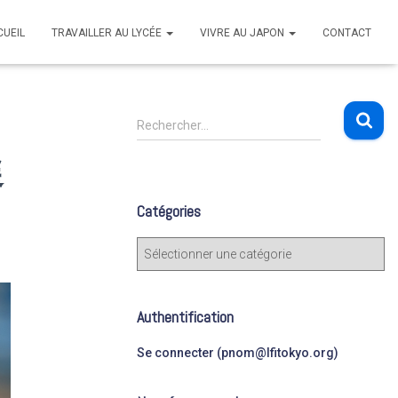
CUEIL
TRAVAILLER AU LYCÉE
VIVRE AU JAPON
CONTACT
R
Rechercher…
e
選
c
h
e
Catégories
r
c
C
h
a
e
t
r
é
Authentification
g
:
o
Se connecter (pnom@lfitokyo.org)
r
i