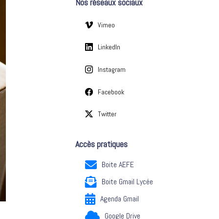
Nos réseaux sociaux
e
s
Vimeo
LinkedIn
Instagram
Facebook
Twitter
Accès pratiques
Boite AEFE
Boite Gmail Lycée
Agenda Gmail
Google Drive