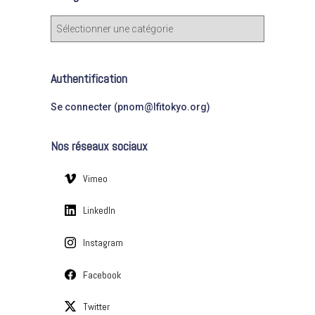
c
C
h
a
e
t
r
é
Authentification
g
:
o
Se connecter (pnom@lfitokyo.org)
r
i
Nos réseaux sociaux
e
s
Vimeo
LinkedIn
Instagram
Facebook
Twitter