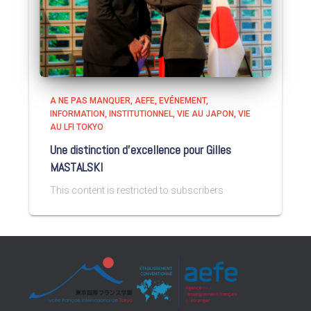
A NE PAS MANQUER
AEFE
EVÉNEMENT
INFORMATION
INSTITUTIONNEL
VIE AU JAPON
VIE
AU LFI TOKYO
Une distinction d’excellence pour Gilles
MASTALSKI
This content is restricted to subscribers