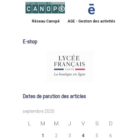
Réseau Canopé
AGE - Gestion des activités
E-shop
Dates de parution des articles
septembre 2020
L
M
M
J
V
S
D
1
2
3
4
5
6