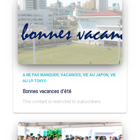
A NE PAS MANQUER
VACANCES
VIE AU JAPON
VIE
AU LFI TOKYO
Bonnes vacances d’été
This content is restricted to subscribers