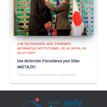
A NE PAS MANQUER
AEFE
EVÉNEMENT
INFORMATION
INSTITUTIONNEL
VIE AU JAPON
VIE
AU LFI TOKYO
Une distinction d’excellence pour Gilles
MASTALSKI
This content is restricted to subscribers