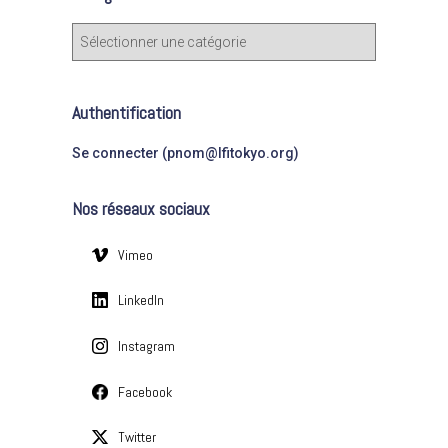
c
C
h
a
e
t
r
é
Authentification
g
:
o
Se connecter (pnom@lfitokyo.org)
r
i
Nos réseaux sociaux
e
s
Vimeo
LinkedIn
Instagram
Facebook
Twitter