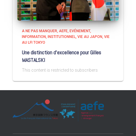
A NE PAS MANQUER
AEFE
EVÉNEMENT
INFORMATION
INSTITUTIONNEL
VIE AU JAPON
VIE
AU LFI TOKYO
Une distinction d’excellence pour Gilles
MASTALSKI
This content is restricted to subscribers