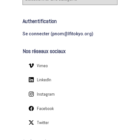
a
e
t
r
é
Authentification
g
:
o
Se connecter (pnom@lfitokyo.org)
r
i
Nos réseaux sociaux
e
s
Vimeo
LinkedIn
Instagram
Facebook
Twitter