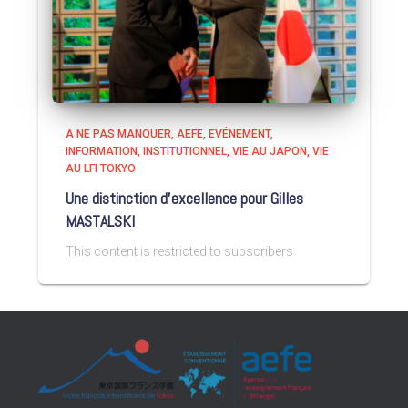
A NE PAS MANQUER
AEFE
EVÉNEMENT
INFORMATION
INSTITUTIONNEL
VIE AU JAPON
VIE
AU LFI TOKYO
Une distinction d’excellence pour Gilles
MASTALSKI
This content is restricted to subscribers