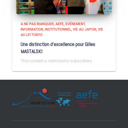
A NE PAS MANQUER
AEFE
EVÉNEMENT
INFORMATION
INSTITUTIONNEL
VIE AU JAPON
VIE
AU LFI TOKYO
Une distinction d’excellence pour Gilles
MASTALSKI
This content is restricted to subscribers