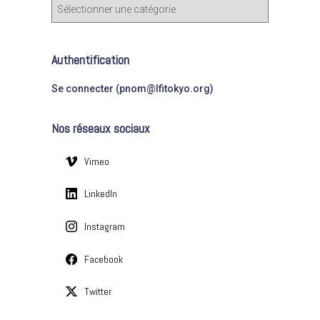
C
h
a
e
t
r
é
Authentification
g
:
o
Se connecter (pnom@lfitokyo.org)
r
i
Nos réseaux sociaux
e
s
Vimeo
LinkedIn
Instagram
Facebook
Twitter