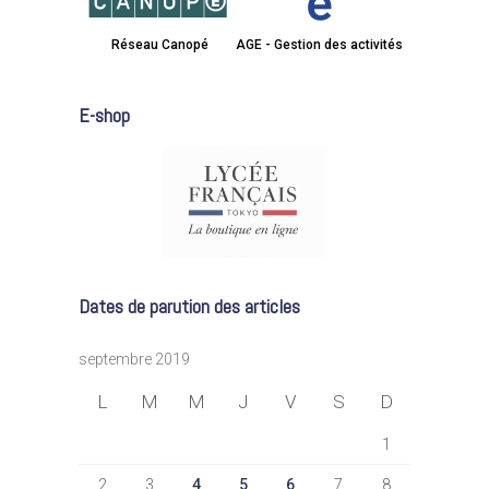
Réseau Canopé
AGE - Gestion des activités
E-shop
Dates de parution des articles
septembre 2019
L
M
M
J
V
S
D
1
2
3
4
5
6
7
8