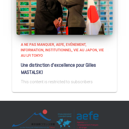
A NE PAS MANQUER
AEFE
EVÉNEMENT
INFORMATION
INSTITUTIONNEL
VIE AU JAPON
VIE
AU LFI TOKYO
Une distinction d’excellence pour Gilles
MASTALSKI
This content is restricted to subscribers