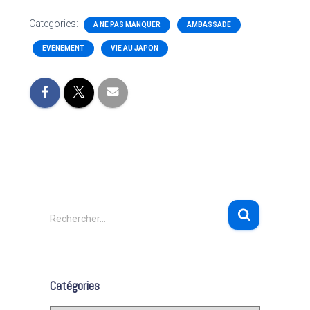
Categories:
A NE PAS MANQUER
AMBASSADE
EVÉNEMENT
VIE AU JAPON
R
Rechercher…
e
c
h
e
Catégories
r
c