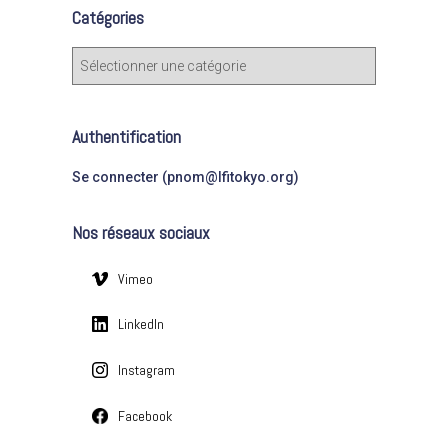
e
Catégories
r
c
C
h
a
e
t
r
é
Authentification
g
:
o
Se connecter (pnom@lfitokyo.org)
r
i
Nos réseaux sociaux
e
s
Vimeo
LinkedIn
Instagram
Facebook