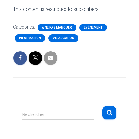
This content is restricted to subscribers
Categories:
A NE PAS MANQUER
EVÉNEMENT
INFORMATION
VIE AU JAPON
R
Rechercher…
e
c
h