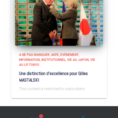
A NE PAS MANQUER
AEFE
EVÉNEMENT
INFORMATION
INSTITUTIONNEL
VIE AU JAPON
VIE
AU LFI TOKYO
Une distinction d’excellence pour Gilles
MASTALSKI
This content is restricted to subscribers