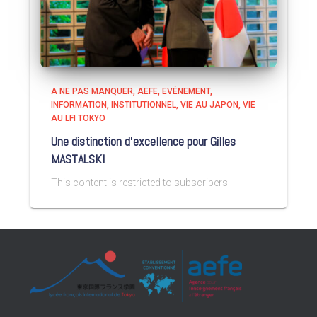
A NE PAS MANQUER
AEFE
EVÉNEMENT
INFORMATION
INSTITUTIONNEL
VIE AU JAPON
VIE
AU LFI TOKYO
Une distinction d’excellence pour Gilles
MASTALSKI
This content is restricted to subscribers