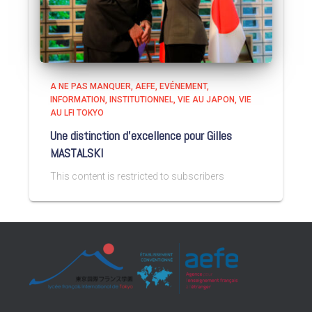
A NE PAS MANQUER
AEFE
EVÉNEMENT
INFORMATION
INSTITUTIONNEL
VIE AU JAPON
VIE
AU LFI TOKYO
Une distinction d’excellence pour Gilles
MASTALSKI
This content is restricted to subscribers