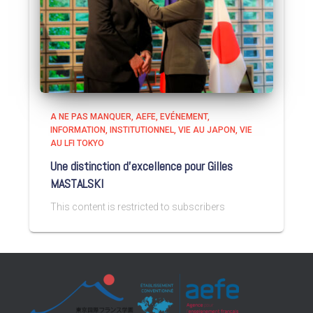
A NE PAS MANQUER
AEFE
EVÉNEMENT
INFORMATION
INSTITUTIONNEL
VIE AU JAPON
VIE
AU LFI TOKYO
Une distinction d’excellence pour Gilles
MASTALSKI
This content is restricted to subscribers