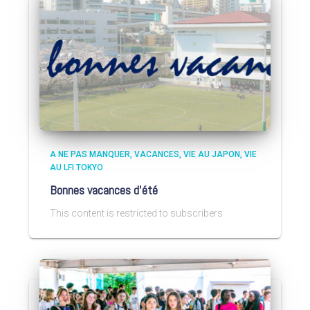
A NE PAS MANQUER
VACANCES
VIE AU JAPON
VIE
AU LFI TOKYO
Bonnes vacances d’été
This content is restricted to subscribers