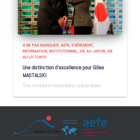
A NE PAS MANQUER
AEFE
EVÉNEMENT
INFORMATION
INSTITUTIONNEL
VIE AU JAPON
VIE
AU LFI TOKYO
Une distinction d’excellence pour Gilles
MASTALSKI
This content is restricted to subscribers