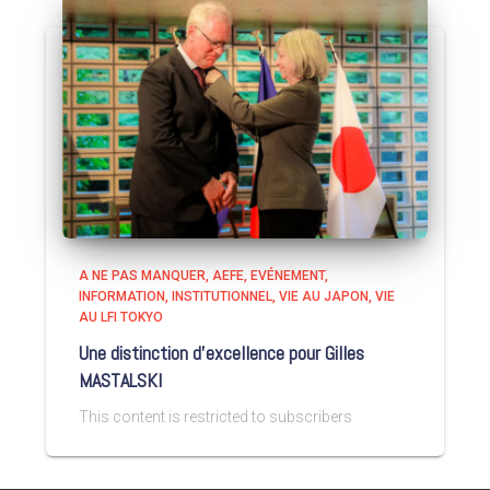
A NE PAS MANQUER
AEFE
EVÉNEMENT
INFORMATION
INSTITUTIONNEL
VIE AU JAPON
VIE
AU LFI TOKYO
Une distinction d’excellence pour Gilles
MASTALSKI
This content is restricted to subscribers