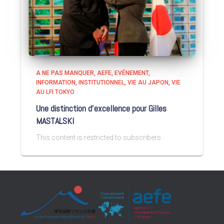
A NE PAS MANQUER
AEFE
EVÉNEMENT
INFORMATION
INSTITUTIONNEL
VIE AU JAPON
VIE
AU LFI TOKYO
Une distinction d’excellence pour Gilles
MASTALSKI
This content is restricted to subscribers