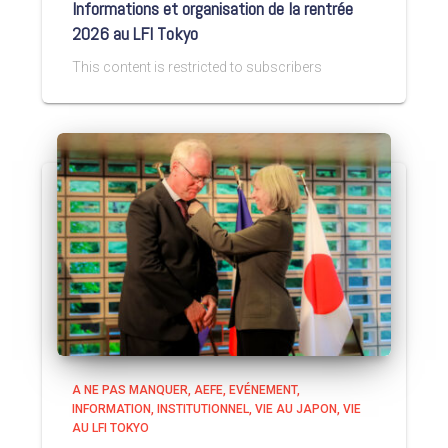
Informations et organisation de la rentrée
2026 au LFI Tokyo
This content is restricted to subscribers
A NE PAS MANQUER
AEFE
EVÉNEMENT
INFORMATION
INSTITUTIONNEL
VIE AU JAPON
VIE
AU LFI TOKYO