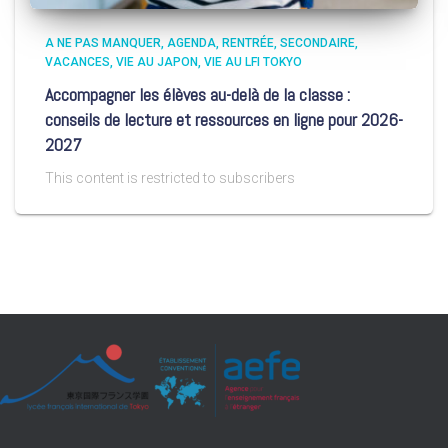
A NE PAS MANQUER
AGENDA
RENTRÉE
SECONDAIRE
VACANCES
VIE AU JAPON
VIE AU LFI TOKYO
Accompagner les élèves au-delà de la classe :
conseils de lecture et ressources en ligne pour 2026-
2027
This content is restricted to subscribers