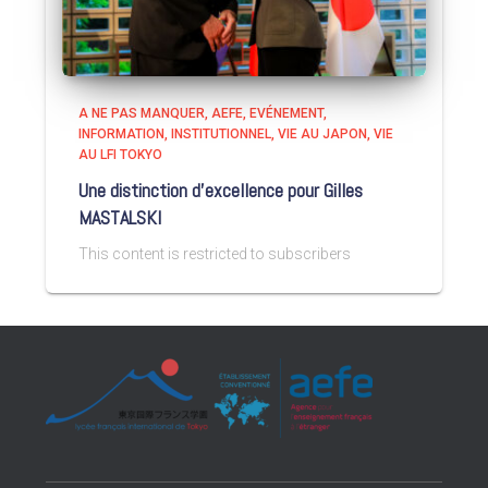
A NE PAS MANQUER
AEFE
EVÉNEMENT
INFORMATION
INSTITUTIONNEL
VIE AU JAPON
VIE
AU LFI TOKYO
Une distinction d’excellence pour Gilles
MASTALSKI
This content is restricted to subscribers