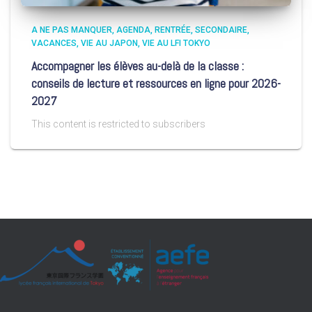
A NE PAS MANQUER
AGENDA
RENTRÉE
SECONDAIRE
VACANCES
VIE AU JAPON
VIE AU LFI TOKYO
Accompagner les élèves au-delà de la classe :
conseils de lecture et ressources en ligne pour 2026-
2027
This content is restricted to subscribers