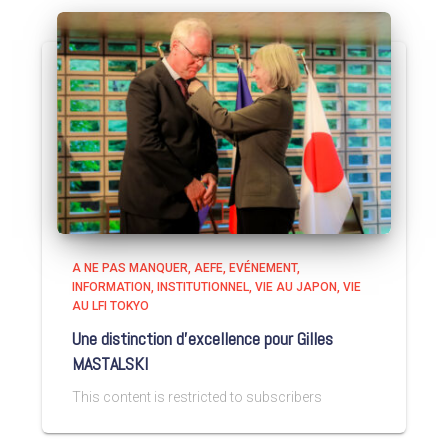
A NE PAS MANQUER
AEFE
EVÉNEMENT
INFORMATION
INSTITUTIONNEL
VIE AU JAPON
VIE
AU LFI TOKYO
Une distinction d’excellence pour Gilles
MASTALSKI
This content is restricted to subscribers