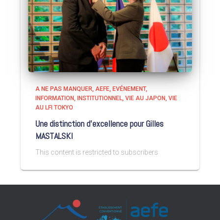
A NE PAS MANQUER
AEFE
EVÉNEMENT
INFORMATION
INSTITUTIONNEL
VIE AU JAPON
VIE
AU LFI TOKYO
Une distinction d’excellence pour Gilles
MASTALSKI
This content is restricted to subscribers