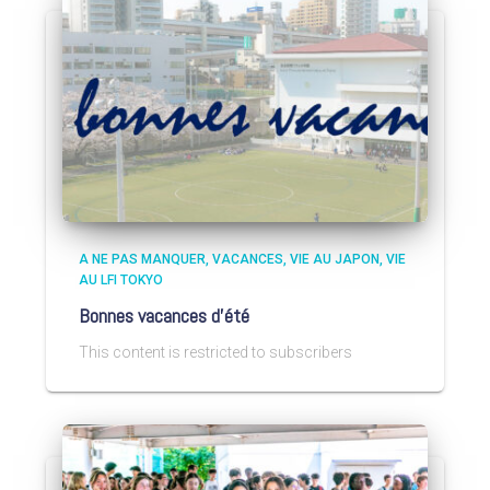
A NE PAS MANQUER
VACANCES
VIE AU JAPON
VIE
AU LFI TOKYO
Bonnes vacances d’été
This content is restricted to subscribers