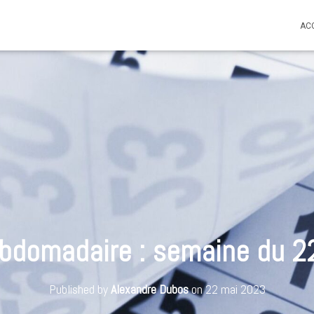
AC
bdomadaire : semaine du 2
Published by
Alexandre Dubos
on
22 mai 2023