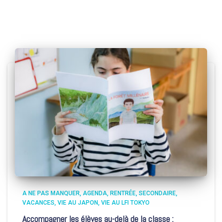
A NE PAS MANQUER
AGENDA
RENTRÉE
SECONDAIRE
VACANCES
VIE AU JAPON
VIE AU LFI TOKYO
Accompagner les élèves au-delà de la classe :