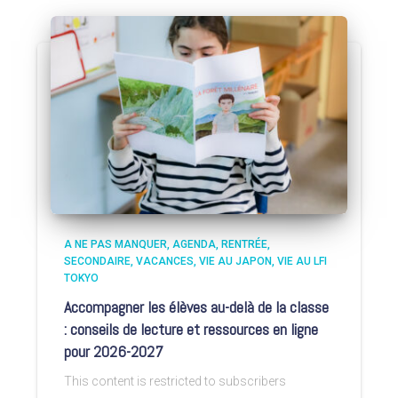
A NE PAS MANQUER
AGENDA
RENTRÉE
SECONDAIRE
VACANCES
VIE AU JAPON
VIE AU LFI
TOKYO
Accompagner les élèves au-delà de la classe
: conseils de lecture et ressources en ligne
pour 2026-2027
This content is restricted to subscribers