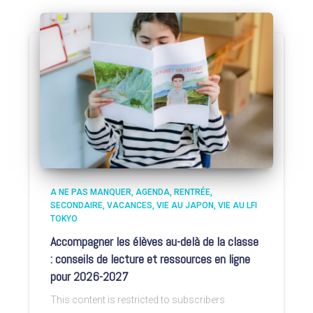
A NE PAS MANQUER
AGENDA
RENTRÉE
SECONDAIRE
VACANCES
VIE AU JAPON
VIE AU LFI
TOKYO
Accompagner les élèves au-delà de la classe
: conseils de lecture et ressources en ligne
pour 2026-2027
This content is restricted to subscribers