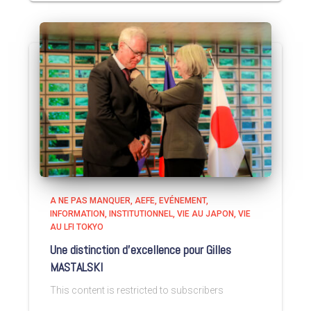
A NE PAS MANQUER
AEFE
EVÉNEMENT
INFORMATION
INSTITUTIONNEL
VIE AU JAPON
VIE
AU LFI TOKYO
Une distinction d’excellence pour Gilles
MASTALSKI
This content is restricted to subscribers