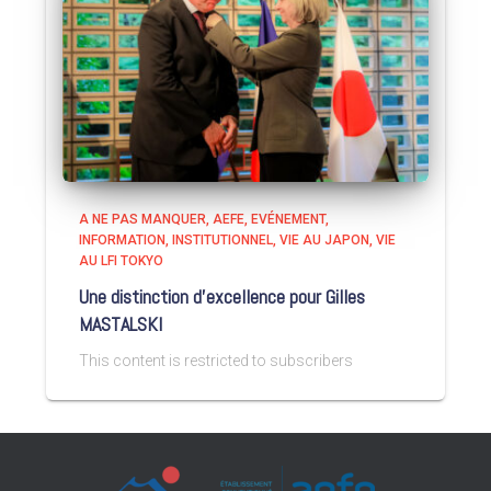
A NE PAS MANQUER
AEFE
EVÉNEMENT
INFORMATION
INSTITUTIONNEL
VIE AU JAPON
VIE
AU LFI TOKYO
Une distinction d’excellence pour Gilles
MASTALSKI
This content is restricted to subscribers