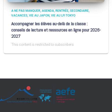
A NE PAS MANQUER
AGENDA
RENTRÉE
SECONDAIRE
VACANCES
VIE AU JAPON
VIE AU LFI TOKYO
Accompagner les élèves au-delà de la classe :
conseils de lecture et ressources en ligne pour 2026-
2027
This content is restricted to subscribers