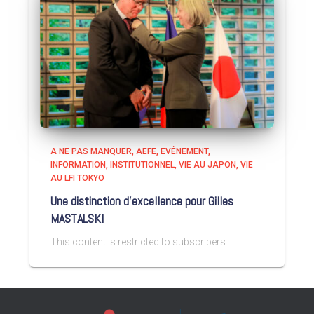
A NE PAS MANQUER
AEFE
EVÉNEMENT
INFORMATION
INSTITUTIONNEL
VIE AU JAPON
VIE
AU LFI TOKYO
Une distinction d’excellence pour Gilles
MASTALSKI
This content is restricted to subscribers