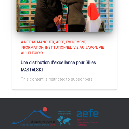
A NE PAS MANQUER
AEFE
EVÉNEMENT
INFORMATION
INSTITUTIONNEL
VIE AU JAPON
VIE
AU LFI TOKYO
Une distinction d’excellence pour Gilles
MASTALSKI
This content is restricted to subscribers