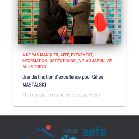
A NE PAS MANQUER
AEFE
EVÉNEMENT
INFORMATION
INSTITUTIONNEL
VIE AU JAPON
VIE
AU LFI TOKYO
Une distinction d’excellence pour Gilles
MASTALSKI
This content is restricted to subscribers