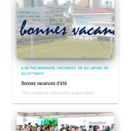
A NE PAS MANQUER
VACANCES
VIE AU JAPON
VIE
AU LFI TOKYO
Bonnes vacances d’été
This content is restricted to subscribers