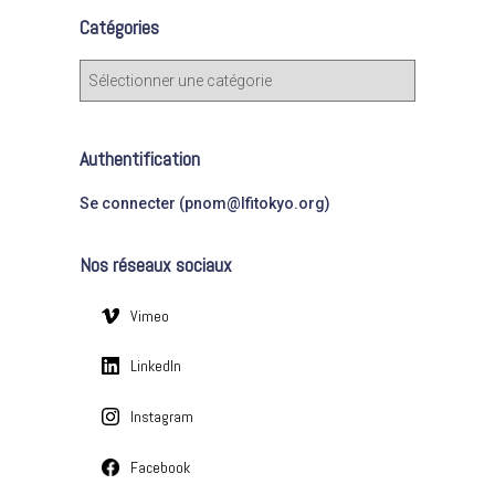
e
Catégories
r
c
C
h
a
e
t
r
é
Authentification
g
:
o
Se connecter (pnom@lfitokyo.org)
r
i
Nos réseaux sociaux
e
s
Vimeo
LinkedIn
Instagram
Facebook