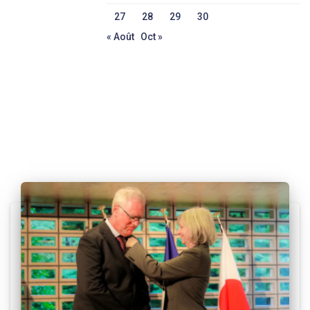
27
28
29
30
« Août
Oct »