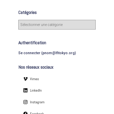
h
e
Catégories
r
c
C
h
a
e
t
r
é
Authentification
g
:
o
Se connecter (pnom@lfitokyo.org)
r
i
Nos réseaux sociaux
e
s
Vimeo
LinkedIn
Instagram
Facebook