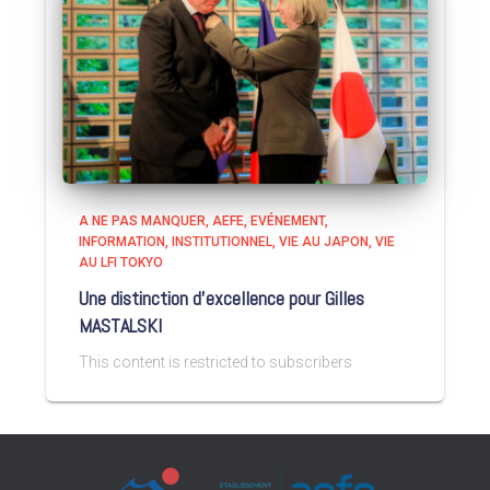
A NE PAS MANQUER
AEFE
EVÉNEMENT
INFORMATION
INSTITUTIONNEL
VIE AU JAPON
VIE
AU LFI TOKYO
Une distinction d’excellence pour Gilles
MASTALSKI
This content is restricted to subscribers