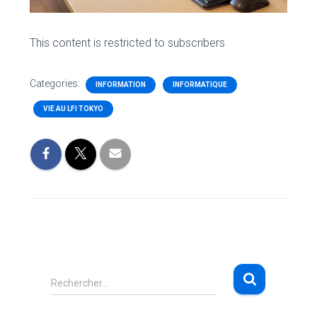
This content is restricted to subscribers
Categories:
INFORMATION
INFORMATIQUE
VIE AU LFI TOKYO
R
Rechercher…
e
c