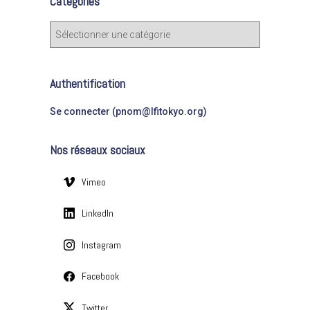
Catégories
r
c
C
h
a
e
t
r
é
Authentification
g
:
o
Se connecter (pnom@lfitokyo.org)
r
i
Nos réseaux sociaux
e
s
Vimeo
LinkedIn
Instagram
Facebook
Twitter