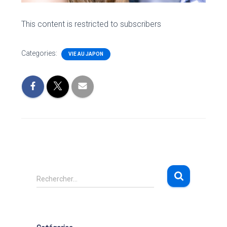
This content is restricted to subscribers
Categories:
VIE AU JAPON
R
Rechercher…
e
c
h
e