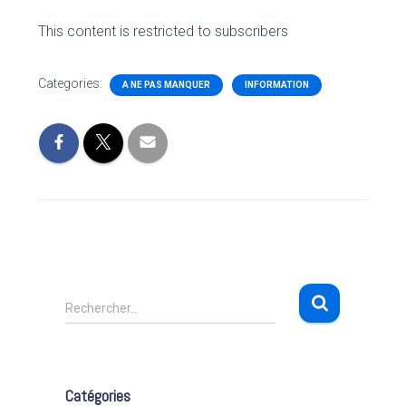
This content is restricted to subscribers
Categories:
A NE PAS MANQUER
INFORMATION
R
Rechercher…
e
c
h
e
Catégories
r