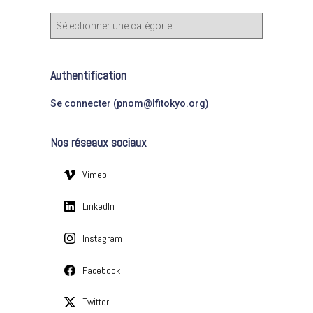
c
C
h
a
e
t
r
é
Authentification
g
:
o
Se connecter (pnom@lfitokyo.org)
r
i
Nos réseaux sociaux
e
s
Vimeo
LinkedIn
Instagram
Facebook
Twitter