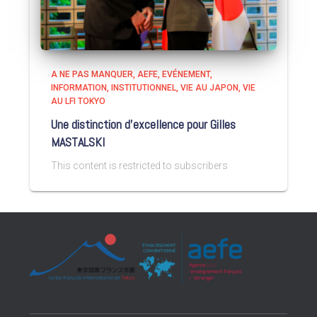
A NE PAS MANQUER
AEFE
EVÉNEMENT
INFORMATION
INSTITUTIONNEL
VIE AU JAPON
VIE
AU LFI TOKYO
Une distinction d’excellence pour Gilles
MASTALSKI
This content is restricted to subscribers