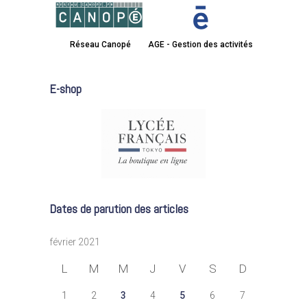
Réseau Canopé
AGE - Gestion des activités
E-shop
Dates de parution des articles
février 2021
L
M
M
J
V
S
D
1
2
3
4
5
6
7