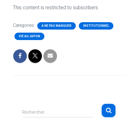
This content is restricted to subscribers
Categories:
A NE PAS MANQUER
INSTITUTIONNEL
VIE AU JAPON
R
Rechercher…
e
c
h
e