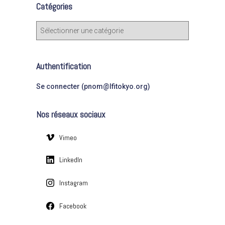
Catégories
r
c
C
h
a
e
t
r
é
Authentification
g
:
o
Se connecter (pnom@lfitokyo.org)
r
i
Nos réseaux sociaux
e
s
Vimeo
LinkedIn
Instagram
Facebook