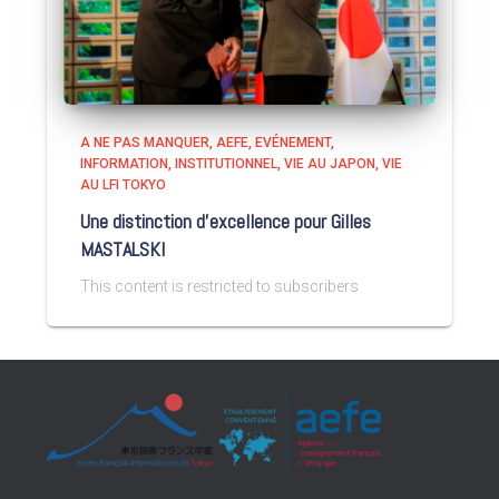
A NE PAS MANQUER
AEFE
EVÉNEMENT
INFORMATION
INSTITUTIONNEL
VIE AU JAPON
VIE
AU LFI TOKYO
Une distinction d’excellence pour Gilles
MASTALSKI
This content is restricted to subscribers